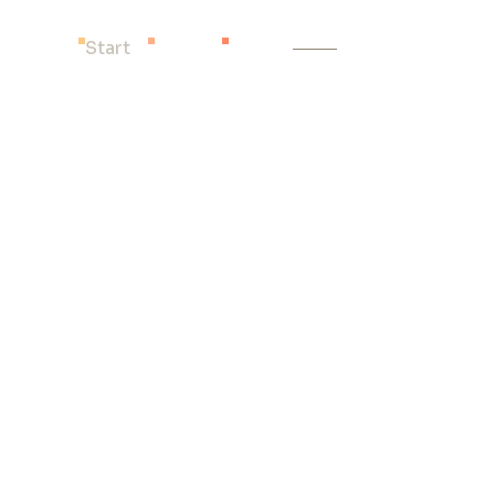
Start
Scale
Invest
Contact