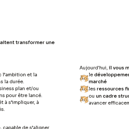
aitent transformer une
Aujourd'hui,
il vous
c l’ambition et la
le
développement
s la durée.
marché
siness plan et/ou
les
ressources f
s pour être lancé.
ou
un cadre stru
êt à s’impliquer, à
avancer efficace
és.
e
, capable de s’aligner